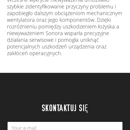
szybkie zidentyfikowanie przyczyny problemu i
zapobiegło dalszym obciążeniom mechanicznym
wentylatora oraz jego komponentów. Dzięki
rozróżnieniu pomiędzy uszkodzeniem łożyska a
niewyważeniem Sonora wsparła precyzyjne
działania serwisowe i pomogła uniknąć
potencjalnych uszkodzeń urządzenia oraz
zakłóceń operacyjnych.
SKONTAKTUJ SIĘ
E
E
m
m