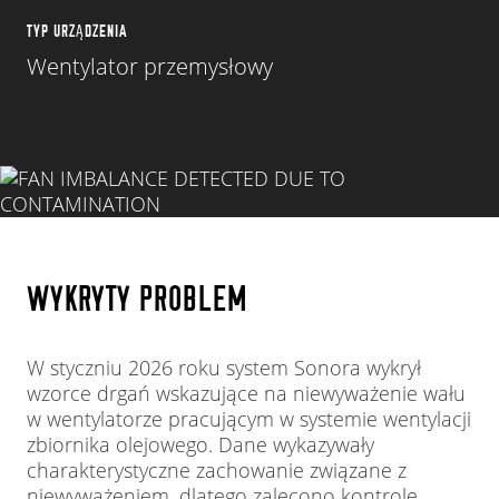
TYP URZĄDZENIA
Wentylator przemysłowy
WYKRYTY PROBLEM
W styczniu 2026 roku system Sonora wykrył
wzorce drgań wskazujące na niewyważenie wału
w wentylatorze pracującym w systemie wentylacji
zbiornika olejowego. Dane wykazywały
charakterystyczne zachowanie związane z
niewyważeniem, dlatego zalecono kontrolę