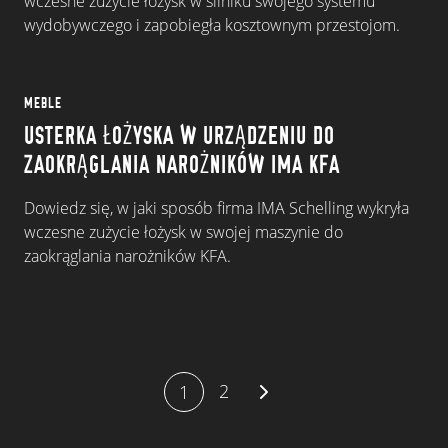
wczesne zużycie łożysk w silniku swojego systemu
wydobywczego i zapobiegła kosztownym przestojom.
MEBLE
USTERKA ŁOŻYSKA W URZĄDZENIU DO
ZAOKRĄGLANIA NAROŻNIKÓW IMA KFA
Dowiedz się, w jaki sposób firma IMA Schelling wykryła
wczesne zużycie łożysk w swojej maszynie do
zaokrąglania narożników KFA.
2
1